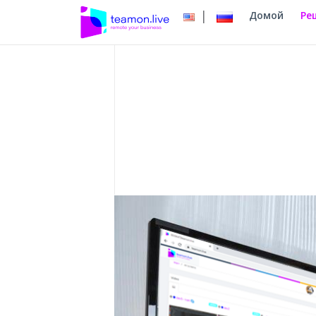
|
Домой
Ре