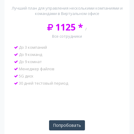
Лучший план для управления несколькими компаниями и
командами в Виртуальном офисе
1125 *
/
Все сотрудники
До 3 компаний
До 9 команд
До 9 комнат
Менеджер файлов
5G диск
30 дней тестовый период
Попробовать