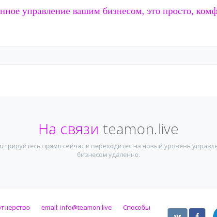
нное управление вашим бизнесом, это просто, комф
На связи
teamon.live
истрируйтесь прямо сейчас и переходитес на новый уровень управл
бизнесом удаленно.
ртнерство
email:
info@teamon.live
Способы