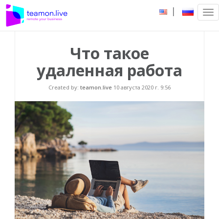
|
Tog
nav
Что такое
удаленная работа
Created by:
teamon.live
10 августа 2020 г. 9:56